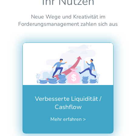
Ihr Nutzen
Neue Wege und Kreativität im
Forderungsmanagement zahlen sich aus
Mit creamco identifizieren Sie
Möglichkeiten, offene
Forderungen schneller
einzuziehen. Dies verbessert Ihren
Cashflow.
Verbesserte Liquidität /
Sie gewinnen finanzielle Stabilität
Cashflow
und können kurzfristige
Verpflichtungen einfacher erfüllen.
Mehr erfahren >