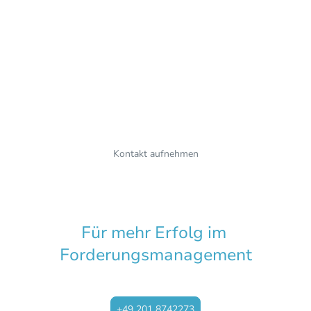
Mit creamco bin ich weder einem Konzern
angeschlossen noch selbst Inkassodienstleister.
Alle Beratungsleistungen erfolgen objektiv und
frei von Interessen Dritter. Zudem berate ich Sie
nicht nur, sondern unterstütze Sie auf Wunsch
auch bei der konkreten Umsetzung Ihrer Projekte
und übernehme Verantwortung für deren
erfolgreichen Abschluss
.
Kontakt aufnehmen
Für mehr Erfolg im
Forderungsmanagement