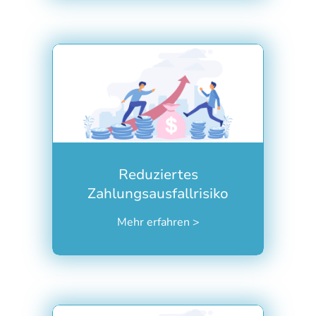
Ein erhebliches Risiko für Ihre
Profitabilität ist Zahlungsausfall.
Mit creamco erkennen Sie, wie die
Stellschrauben im Order-to-Cash-
Reduziertes
Prozess zu justieren sind, um
Zahlungsausfallrisiko
finanzielle Verluste zu minimieren.
Mehr erfahren >