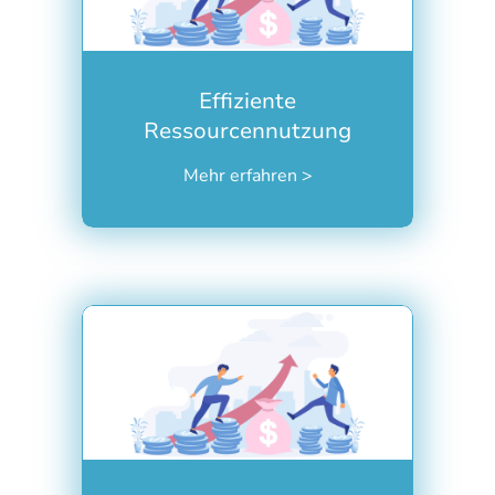
effizienten Technologien können
Sie Ihre Ressourcen optimal
nutzen.
Effiziente
creamco zeigt Ihnen, was State of
the Art ist und was die Top Player
Ressourcennutzung
der Branche auf der
Mehr erfahren >
"Einkaufsliste" haben.
Ein gut organisiertes
Forderungsmanagement liefert
wichtige Daten und Einblicke für
fundierte Entscheidungen.