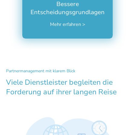
Mit creamco verstehen Sie, warum
Bessere
die Nichtzahlung als ehrlichstes
Entscheidungsgrundlagen
aller möglichen Kundenfeedbacks
gilt.
Mehr erfahren >
Partnermanagement mit klarem Blick
Viele Dienstleister begleiten die
Forderung auf ihrer langen Reise