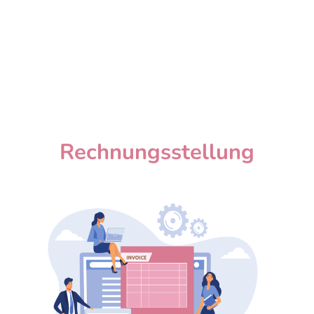
360°-Forderungs­
management
Bezahlverfahren